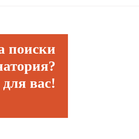
а поиски
натория?
для вас!