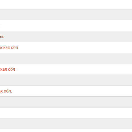
л
бл.
вская обл
кая обл
я обл.