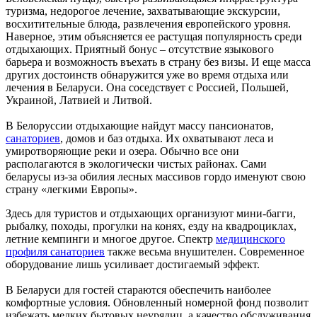
туризма, недорогое лечение, захватывающие экскурсии,
восхитительные блюда, развлечения европейского уровня.
Наверное, этим объясняется ее растущая популярность среди
отдыхающих. Приятный бонус – отсутствие языкового
барьера и возможность въехать в страну без визы. И еще масса
других достоинств обнаружится уже во время отдыха или
лечения в Беларуси. Она соседствует с Россией, Польшей,
Украиной, Латвией и Литвой.
В Белоруссии отдыхающие найдут массу пансионатов,
санаториев
, домов и баз отдыха. Их охватывают леса и
умиротворяющие реки и озера. Обычно все они
располагаются в экологически чистых районах. Сами
беларусы из-за обилия лесных массивов гордо именуют свою
страну «легкими Европы».
Здесь для туристов и отдыхающих организуют мини-багги,
рыбалку, походы, прогулки на конях, езду на квадроциклах,
летние кемпинги и многое другое. Спектр
медицинского
профиля санаториев
также весьма внушителен. Современное
оборудование лишь усиливает достигаемый эффект.
В Беларуси для гостей стараются обеспечить наиболее
комфортные условия. Обновленный номерной фонд позволит
избежать мелких бытовых неурядиц, а качество обслуживания