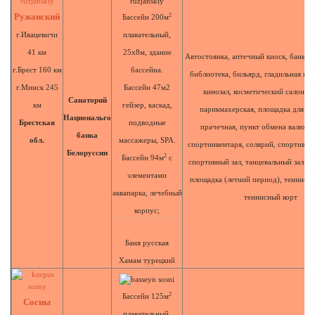
Ружанский
2
Бассейн 200м
г.Ивацевичи
плавательный,
41 км
25х8м, здание
Автостоянка, аптечный киоск, банкетн
г.Брест 160 км
бассейна.
библиотека, бильярд, гладильная ком
г.Минск 245
Бассейн 47м2
кинозал, косметический салон, м
Санаторий
км
гейзер, каскад,
парикмахерская, площадка для ш
Национальго
Брестская
подводные
прачечная, пункт обмена валюты,
банка
обл.
массажеры, SPA.
спортинвентаря, солярий, спортивна
Белоруссии
2
Бассейн 94м
с
спортивный зал, танцевальный зал, т
элементами
площадка (летний период), теннис н
аквапарка, лечебный
теннисный корт
корпус;
Баня русская
Хамам турецкий
2
Бассейн 125м
Сосны
плавательный,