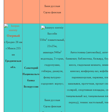
Баня русская
Сауна финская
Бассейн
Озерный
2
550м
плавательный,
г.Гродно 26 км
22х25м,
г.Минск 255
2
аквапарк 946м
Автостоянка (автомойка), аптечны
км
водопады, 3 горки,
банкомат, библиотека, бильярд, боули
Гродненская
гидропушки,
киоск, гладильная комната, зимний 
обл.
Санаторий
гейзеры, джакузи,
кинозал, конференц-зал, кофейный 
Национальго
физкультурно-
парикмахерская, парковка, площа
банка
оздоровит. корпус;
шашлыков, прачечная, прокат спорт
Белоруссии
солярий, спортивная площадка, спор
танцевальный зал, танцевальная площ
Баня русская
период), теннис настольный, тенни
Сауна финская