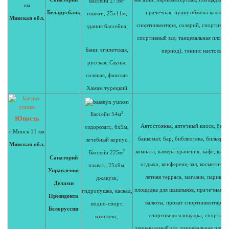
Бассейн 275м
км
Беларусбанк
прачечная, пункт обмена валюты,
плават., 25х11м,
Минская обл.
спортинвентаря, солярий, спортивна
здание бассейна;
спортивный зал, танцевальная площа
Бани: египетская,
период), теннис настольны
русская,
Сауны:
соляная,
финская
Хамам турецкий
2
Бассейн 54м
Юность
Автостоянка, аптечный киоск, банк
оздоровит., 6х9м,
г.Минск 11 км
банкомат, бар, библиотека, бильярд,
лечебный корпус.
Минская обл.
2
комната, камера хранения, кафе, кино
Бассейн 225м
Санаторий
отдыха, конференц-зал, косметичес
плават., 25х9м,
Управления
летняя терраса, магазин, парикма
джакузи,
Делами
площадка для шашлыков, прачечная, 
гидропушка, каскад,
Президента
валюты, прокат спортинвентаря, 
водно-спорт.
Белоруссии
спортивная площадка, спортивны
комплекс;
танцевальный зал, танцевальная площ