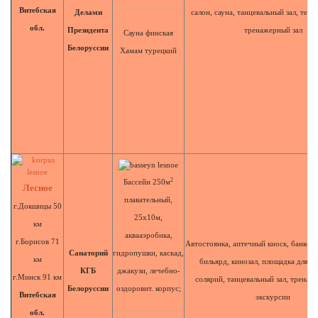
Витебская
Делами
салон, сауна, танцевальный зал, тенн
обл.
Президента
тренажерный зал
Сауна финская
Белоруссии
Хамам турецкий
2
Бассейн 250м
Лесное
плавательный,
г.Докшицы 50
25х10м,
км
аквааэробика,
г.Борисов 71
Автостоянка, аптечный киоск, банкетны
Санаторий
гидропушки, каскад,
км
бильярд, кинозал, площадка для ш
КГБ
джакузи, лечебно-
г.Минск 91 км
солярий, танцевальный зал, тренаж
Белоруссии
оздоровит. корпус;
Витебская
экскурсии
обл.