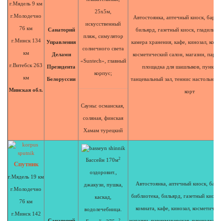
г.Мядель 9 км
25х5м,
г.Молодечно
Автостоянка, аптечный киоск, бар, 
искусственный
76 км
Санаторий
бильярд, газетный киоск, гладильна
пляж, симулятор
г.Минск 134
Управления
камера хранения, кафе, кинозал, комн
солнечного света
км
Делами
косметический салон, магазин, пари
«Suntech», главный
г.Витебск 263
Президента
площадка для шашлыков, пункт п
корпус;
км
Белоруссии
танцевальный зал, теннис настольный
Минская обл.
корт
Сауны: османская,
соляная,
финская
Хамам турецкий
2
Бассейн 170м
Спутник
оздоровит.,
г.Мядель 19 км
Автостоянка, аптечный киоск, банк
джакузи, пушка,
г.Молодечно
библиотека, бильярд, газетный киоск,
каскад,
76 км
комната, кафе, кинозал, косметичес
водолечебница.
г.Минск 142
Санаторий
2
магазин, парикмахерская, площадка д