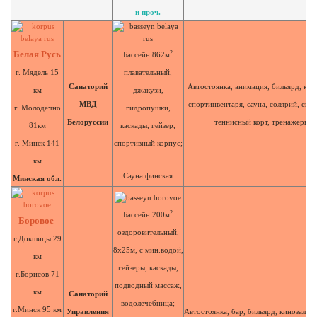
и проч.
Белая Русь
2
Бассейн 862м
г. Мядель 15
плавательный,
Санаторий
Автостоянка, анимация, бильярд, кин
км
джакузи,
МВД
спортинвентаря, сауна, солярий, спор
г. Молодечно
гидропушки,
Белоруссии
теннисный корт, тренажерный
81км
каскады, гейзер,
г. Минск 141
спортивный корпус;
км
Сауна финская
Минская обл.
2
Бассейн 200м
Боровое
оздоровительный,
г.Докшицы 29
8х25м, с мин.водой,
км
гейзеры, каскады,
г.Борисов 71
подводный массаж,
км
Санаторий
водолечебница;
г.Минск 95 км
Управления
Автостоянка, бар, бильярд, кинозал, 