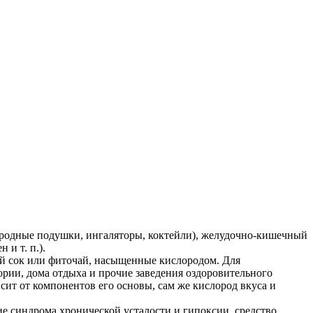
лородные подушки, ингаляторы, коктейли), желудочно-кишечный
и т. п.).
ой сок или фиточай, насыщенные кислородом. Для
рии, дома отдыха и прочие заведения оздоровительного
ит от компонентов его основы, сам же кислород вкуса и
е синдрома хронической усталости и гипоксии, средство