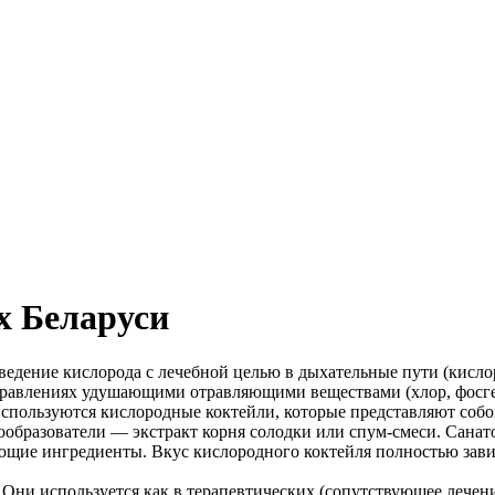
х Беларуси
 введение кислорода с лечебной целью в дыхательные пути (кис
травлениях удушающими отравляющими веществами (хлор, фосген 
используются кислородные коктейли, которые представляют соб
бразователи — экстракт корня солодки или спум-смеси. Санато
ющие ингредиенты. Вкус кислородного коктейля полностью завис
ни используется как в терапевтических (сопутствующее лечени