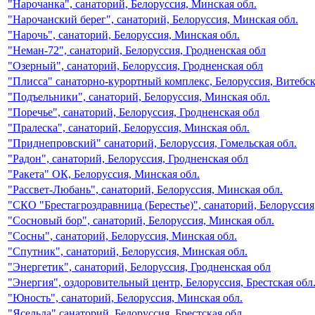
"Нарочанка", санаторий, Белоруссия, Минская обл.
"Нарочанский берег", санаторий, Белоруссия, Минская обл.
"Нарочь", санаторий, Белоруссия, Минская обл.
"Неман-72", санаторий, Белоруссия, Гродненская обл
"Озерный", санаторий, Белоруссия, Гродненская обл
"Плисса" санаторно-курортный комплекс, Белоруссия, Витебск
"Подъельники", санаторий, Белоруссия, Минская обл.
"Поречье", санаторий, Белоруссия, Гродненская обл
"Пралеска", санаторий, Белоруссия, Минская обл.
"Приднепровский" санаторий, Белоруссия, Гомельская обл.
"Радон", санаторий, Белоруссия, Гродненская обл
"Ракета" ОК, Белоруссия, Минская обл.
"Рассвет-Любань", санаторий, Белоруссия, Минская обл.
"СКО "Брестагроздравница (Берестье)", санаторий, Белоруссия,
"Сосновый бор", санаторий, Белоруссия, Минская обл.
"Сосны", санаторий, Белоруссия, Минская обл.
"Спутник", санаторий, Белоруссия, Минская обл.
"Энергетик", санаторий, Белоруссия, Гродненская обл
"Энергия", оздоровительный центр, Белоруссия, Брестская обл
"Юность", санаторий, Белоруссия, Минская обл.
"Ясельда" санаторий, Белоруссия, Брестская обл.