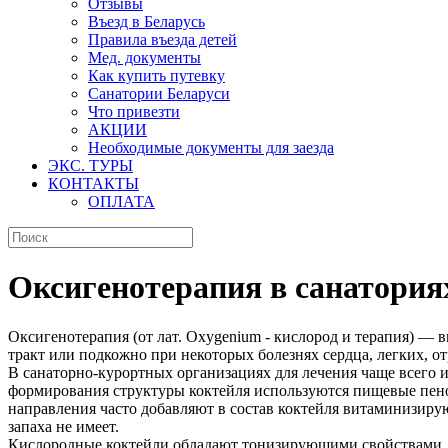
Отзывы
Въезд в Беларусь
Правила въезда детей
Мед. документы
Как купить путевку
Санатории Беларуси
Что привезти
АКЦИИ
Необходимые документы для заезда
ЭКС. ТУРЫ
КОНТАКТЫ
ОПЛАТА
Оксигенотерапия в санатория
Оксигенотерапия (от лат. Oxygenium - кислород и терапия) —
тракт или подкожно при некоторых болезнях сердца, легких, о
В санаторно-курортных организациях для лечения чаще всего 
формирования структуры коктейля используются пищевые пеноо
направления часто добавляют в состав коктейля витаминизиру
запаха не имеет.
Кислородные коктейли обладают тонизирующими свойствами. О