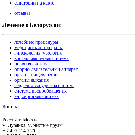
санатории на карте
отзывы
Лечение в Белоруссии:
лечебные процедуры
медицинский профиль:
гинекология, урология
костно-мышечная система
нервная система
опорно-двигательный аппарат
органы пищеварения
органы дыхания
сердечно-сосудистая система
система кровообращения
эндокринная система
Контакты:
Россия, г. Москва,
м. Лубянка, м. Чистые пруды
+ 7 495 514 5570