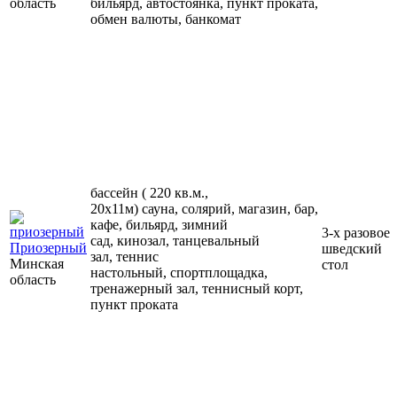
область
бильярд, автостоянка, пункт проката,
обмен валюты, банкомат
бассейн ( 220 кв.м.,
20х11м) сауна, солярий, магазин, бар,
кафе, бильярд, зимний
3-х разовое
сад, кинозал, танцевальный
Приозерный
шведский
зал, теннис
Минская
стол
настольный, спортплощадка,
область
тренажерный зал, теннисный корт,
пункт проката