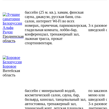
бассейн (25 м. кв.), хамам, финская
сауна, джакузи, русская баня, спа-
салон, интернет Wi-Fi во всех
номерах
, прачечная, парикмахерская,
3-х разовое,
Альфа
гладильная комната, лобби-бар,
шведский с
Радон
конференцзал,
тренажерный зал,
Гродненская
лыжная трасса, прокат
область
спортинвентаря.
Боровое
Витебская
область
бассейн с минеральной водой,
по заказном
косметический салон, сауна, бар,
меню или
бильярд,
кинозал, танцевальный зал,
шведский с
автостоянка, тренажерный зал,
3-х разовое,
теннисный корт, детская площадка,
диетическое