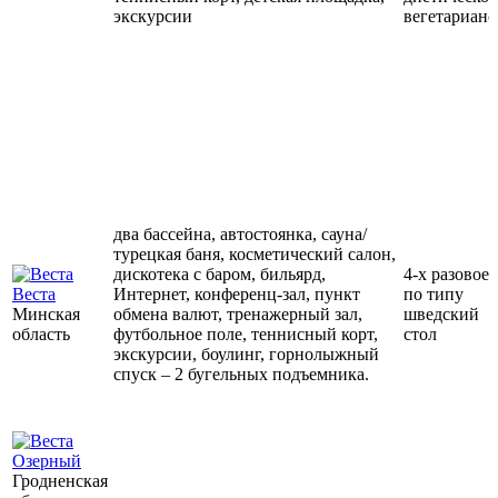
экскурсии
вегетарианс
два бассейна, автостоянка, сауна/
турецкая баня, косметический салон,
дискотека с баром, бильярд,
4-х разовое
Веста
Интернет, конференц-зал, пункт
по типу
Минская
обмена валют, тренажерный зал,
шведский
область
футбольное поле, теннисный корт,
стол
экскурсии, боулинг, горнолыжный
спуск – 2 бугельных подъемника.
Озерный
Гродненская