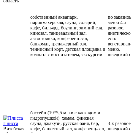
область
собственный аквапарк,
по заказном
парикмахерская, сауна, солярий,
меню 4-х
кафе, бильярд, боулинг, зимний сад,
разовое,
кинозал, танцевальный зал,
диетическое
автостоянка, конференц-зал,
есть
банкомат, тренажерный зал,
вегетарианс
теннисный корт, детская площадка и
меню,
комната с воспитателем, экскурсии
шведский с
бассейн (19*5,5 м. кв.с каскадом и
гидропушкой), хамам, финская
Плисса
сауна, джакузи, русская баня, бар,
3-х разовое,
Витебская
кафе, банкетный зал, конференц-зал,
шведский с