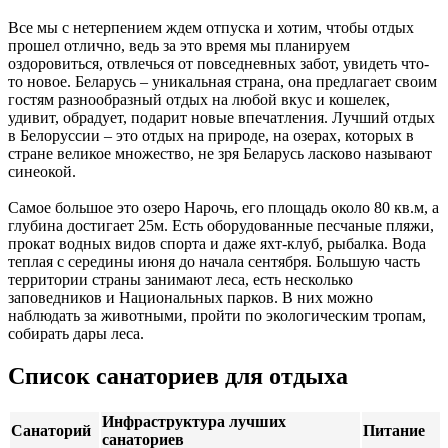
Все мы с нетерпением ждем отпуска и хотим, чтобы отдых
прошел отлично, ведь за это время мы планируем
оздоровиться, отвлечься от повседневных забот, увидеть что-
то новое. Беларусь – уникальная страна, она предлагает своим
гостям разнообразный отдых на любой вкус и кошелек,
удивит, обрадует, подарит новые впечатления. Лучший отдых
в Белоруссии – это отдых на природе, на озерах, которых в
стране великое множество, не зря Беларусь ласково называют
синеокой.
Самое большое это озеро Нарочь, его площадь около 80 кв.м, а
глубина достигает 25м. Есть оборудованные песчаные пляжи,
прокат водных видов спорта и даже яхт-клуб, рыбалка. Вода
теплая с середины июня до начала сентября. Большую часть
территории страны занимают леса, есть несколько
заповедников и Национальных парков. В них можно
наблюдать за животными, пройти по экологическим тропам,
собирать дары леса.
Список санаториев для отдыха
Инфраструктура лучших
Санаторий
Питание
санаториев