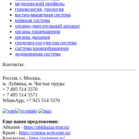
медицинский профиль:
гинекология, урология
костно-мышечная система
нервная система
опорно-двигательный аппарат
органы пищеварения
органы дыхания
сердечно-сосудистая система
система кровообращения
эндокринная система
Контакты:
Россия, г. Москва,
м. Лубянка, м. Чистые пруды
+ 7 495 514 5570
+ 7 495 514 5571
WhatsApp, +7 925 514 5570
Еще наши предложения:
Абхазия -
https://abkhazia-tour.ru/
Крым -
https://crimea-welcome.ru/
Краснодар -
https://uramore.ru/